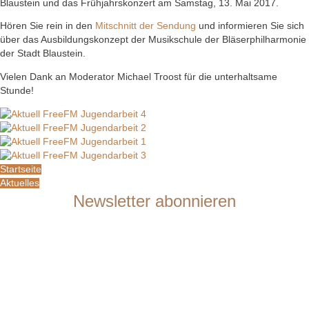
Blaustein und das Frühjahrskonzert am Samstag, 13. Mai 2017.
Hören Sie rein in den
Mitschnitt der Sendung
und informieren Sie sich
über das Ausbildungskonzept der Musikschule der Bläserphilharmonie
der Stadt Blaustein.
Vielen Dank an Moderator Michael Troost für die unterhaltsame
Stunde!
Startseite
Aktuelles
Newsletter abonnieren
Sie möchten mit mir in Kontakt bleiben? Gerne informiere ich Sie in
meinem Newsletter über meine anstehenden Aktivitäten und Konzerte.
Sie sind Dirigent oder Verbandsfunktionär? Gerne lasse ich Ihnen im
Newsletter auch aktuelle Neuigkeiten zu meinem Unterrichts- und
Seminarangebot zukommen.