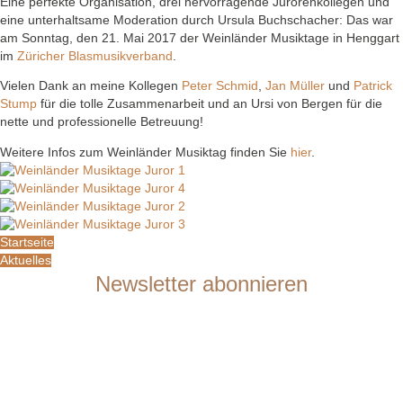
Eine perfekte Organisation, drei hervorragende Jurorenkollegen und
eine unterhaltsame Moderation durch Ursula Buchschacher: Das war
am Sonntag, den 21. Mai 2017 der Weinländer Musiktage in Henggart
im
Züricher Blasmusikverband
.
Vielen Dank an meine Kollegen
Peter Schmid
,
Jan Müller
und
Patrick
Stump
für die tolle Zusammenarbeit und an Ursi von Bergen für die
nette und professionelle Betreuung!
Weitere Infos zum Weinländer Musiktag finden Sie
hier
.
Startseite
Aktuelles
Newsletter abonnieren
Sie möchten mit mir in Kontakt bleiben? Gerne informiere ich Sie in
meinem Newsletter über meine anstehenden Aktivitäten und Konzerte.
Sie sind Dirigent oder Verbandsfunktionär? Gerne lasse ich Ihnen im
Newsletter auch aktuelle Neuigkeiten zu meinem Unterrichts- und
Seminarangebot zukommen.