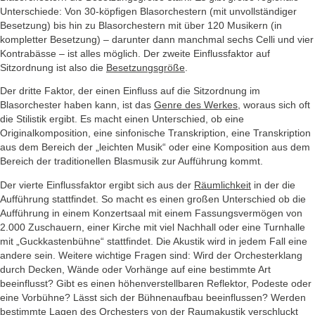
Unterschiede: Von 30-köpfigen Blasorchestern (mit unvollständiger
Besetzung) bis hin zu Blasorchestern mit über 120 Musikern (in
kompletter Besetzung) – darunter dann manchmal sechs Celli und vier
Kontrabässe – ist alles möglich. Der zweite Einflussfaktor auf
Sitzordnung ist also die
Besetzungsgröße
.
Der dritte Faktor, der einen Einfluss auf die Sitzordnung im
Blasorchester haben kann, ist das
Genre des Werkes
, woraus sich oft
die Stilistik ergibt. Es macht einen Unterschied, ob eine
Originalkomposition, eine sinfonische Transkription, eine Transkription
aus dem Bereich der „leichten Musik“ oder eine Komposition aus dem
Bereich der traditionellen Blasmusik zur Aufführung kommt.
Der vierte Einflussfaktor ergibt sich aus der
Räumlichkeit
in der die
Aufführung stattfindet. So macht es einen großen Unterschied ob die
Aufführung in einem Konzertsaal mit einem Fassungsvermögen von
2.000 Zuschauern, einer Kirche mit viel Nachhall oder eine Turnhalle
mit „Guckkastenbühne“ stattfindet. Die Akustik wird in jedem Fall eine
andere sein. Weitere wichtige Fragen sind: Wird der Orchesterklang
durch Decken, Wände oder Vorhänge auf eine bestimmte Art
beeinflusst? Gibt es einen höhenverstellbaren Reflektor, Podeste oder
eine Vorbühne? Lässt sich der Bühnenaufbau beeinflussen? Werden
bestimmte Lagen des Orchesters von der Raumakustik verschluckt