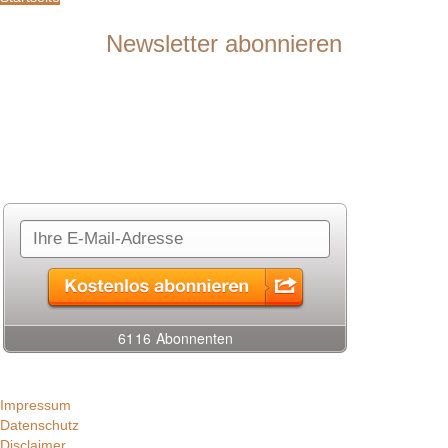
Newsletter abonnieren
Sie möchten mit mir in Kontakt bleiben? Gerne informiere ich Sie in
meinem Newsletter über meine anstehenden Aktivitäten und Konzerte.
Sie sind Dirigent oder Verbandsfunktionär? Gerne lasse ich Ihnen im
Newsletter auch aktuelle Neuigkeiten zu meinem Unterrichts- und
Seminarangebot zukommen.
Impressum
Datenschutz
Disclaimer