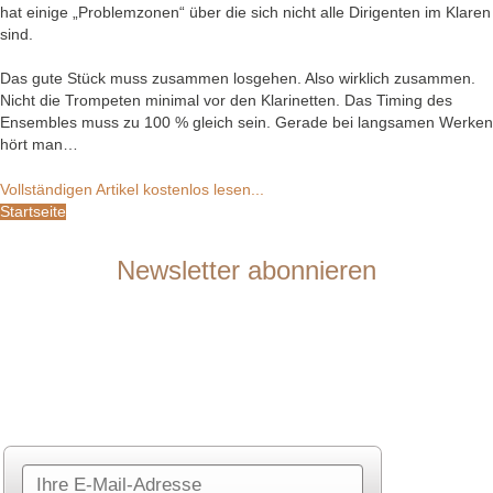
hat einige „Problemzonen“ über die sich nicht alle Dirigenten im Klaren
sind.
Das gute Stück muss zusammen losgehen. Also wirklich zusammen.
Nicht die Trompeten minimal vor den Klarinetten. Das Timing des
Ensembles muss zu 100 % gleich sein. Gerade bei langsamen Werken
hört man…
Vollständigen Artikel kostenlos lesen...
Startseite
Newsletter abonnieren
Sie möchten mit mir in Kontakt bleiben? Gerne informiere ich Sie in
meinem Newsletter über meine anstehenden Aktivitäten und Konzerte.
Sie sind Dirigent oder Verbandsfunktionär? Gerne lasse ich Ihnen im
Newsletter auch aktuelle Neuigkeiten zu meinem Unterrichts- und
Seminarangebot zukommen.